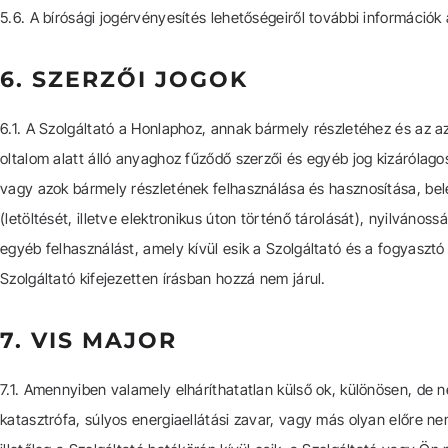
5.6. A bírósági jogérvényesítés lehetőségeiről további információ
6. SZERZŐI JOGOK
6.1. A Szolgáltató a Honlaphoz, annak bármely részletéhez és az a
oltalom alatt álló anyaghoz fűződő szerzői és egyéb jog kizárólago
vagy azok bármely részletének felhasználása és hasznosítása, bel
(letöltését, illetve elektronikus úton történő tárolását), nyilváno
egyéb felhasználást, amely kívül esik a Szolgáltató és a fogyasztó 
Szolgáltató kifejezetten írásban hozzá nem járul.
7. VIS MAJOR
7.1. Amennyiben valamely elháríthatatlan külső ok, különösen, de ne
katasztrófa, súlyos energiaellátási zavar, vagy más olyan előre 