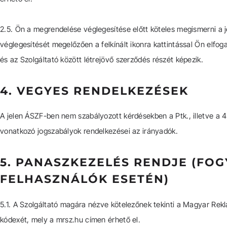
2.5. Ön a megrendelése véglegesítése előtt köteles megismerni a 
véglegesítését megelőzően a felkínált ikonra kattintással Ön elfo
és az Szolgáltató között létrejövő szerződés részét képezik.
4. VEGYES RENDELKEZÉSEK
A jelen ÁSZF-ben nem szabályozott kérdésekben a Ptk., illetve a 45/2
vonatkozó jogszabályok rendelkezései az irányadók.
5. PANASZKEZELÉS RENDJE (FO
FELHASZNÁLÓK ESETÉN)
5.1. A Szolgáltató magára nézve kötelezőnek tekinti a Magyar Re
kódexét, mely a mrsz.hu címen érhető el.