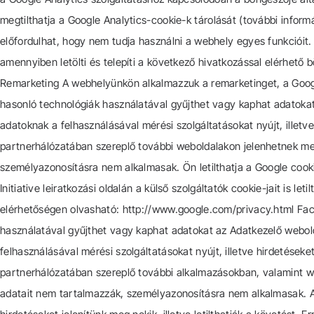
megtilthatja a Google Analytics-cookie-k tárolását (további infor
előfordulhat, hogy nem tudja használni a webhely egyes funkcióit. 
amennyiben letölti és telepíti a következő hivatkozással elérhető
Remarketing A webhelyünkön alkalmazzuk a remarketinget, a Google
hasonló technológiák használatával gyűjthet vagy kaphat adatokat
adatoknak a felhasználásával mérési szolgáltatásokat nyújt, illetve
partnerhálózatában szereplő további weboldalakon jelenhetnek meg
személyazonosításra nem alkalmasak. Ön letilthatja a Google cooki
Initiative leiratkozási oldalán a külső szolgáltatók cookie-jait is le
elérhetőségen olvasható: http://www.google.com/privacy.html Face
használatával gyűjthet vagy kaphat adatokat az Adatkezelő webold
felhasználásával mérési szolgáltatásokat nyújt, illetve hirdetések
partnerhálózatában szereplő további alkalmazásokban, valamint w
adatait nem tartalmazzák, személyazonosításra nem alkalmasak. A