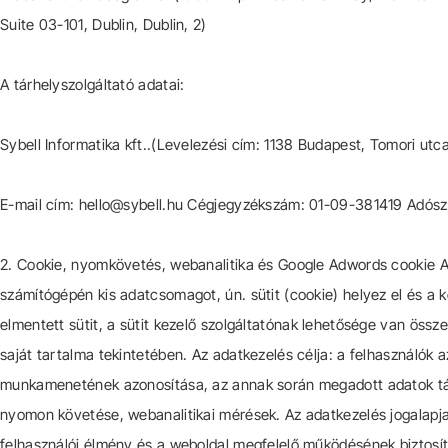
Suite 03-101, Dublin, Dublin, 2)
A tárhelyszolgáltató adatai:
Sybell Informatika kft..(Levelezési cím: 1138 Budapest, Tomori utc
E-mail cím: hello@sybell.hu Cégjegyzékszám: 01-09-381419 Adósz
2. Cookie, nyomkövetés, webanalitika és Google Adwords cookie A 
számítógépén kis adatcsomagot, ún. sütit (cookie) helyez el és a 
elmentett sütit, a sütit kezelő szolgáltatónak lehetősége van össze
saját tartalma tekintetében. Az adatkezelés célja: a felhasználók
munkamenetének azonosítása, az annak során megadott adatok tár
nyomon követése, webanalitikai mérések. Az adatkezelés jogalapja:
felhasználói élmény és a weboldal megfelelő működésének biztosítás