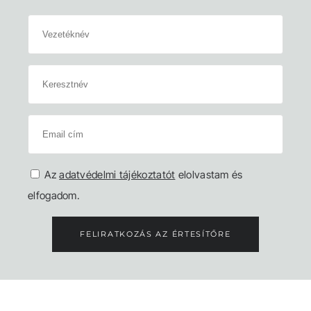
Az
adatvédelmi tájékoztatót
elolvastam és
elfogadom.
FELIRATKOZÁS AZ ÉRTESÍTŐRE