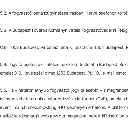
5.2. A fogyasztói panaszügyintézés írásban, illetve telefonon tö
5.3. A Budapest Főváros Kormányhivatala Fogyasztóvédelmi Felüg
Cím: 1052 Budapest, Városház utca 7., postacím: 1364 Budapest, Pf
5.4. Jogvita esetén az illetékes békéltető testület a Budapesti Béké
emelet 310., levelezési címe: 1253 Budapest, Pf.: 10., e-mail címe
5.5. Ha – határon átnyúló fogyasztói jogvita esetén – a megrendel
igénybe veheti az online vitarendezési platformot (OVR), amely a
event=main.home2.show&lng=HU webhelyen érhető el. A platformon
(hello@kardosmargit.webgrow.hu) megadása mellett küldhető be 