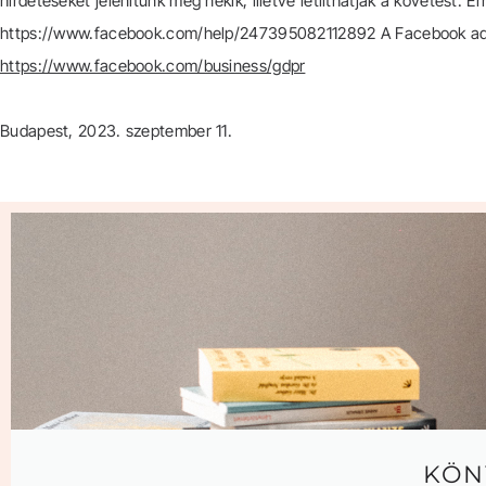
hirdetéseket jelenítünk meg nekik, illetve letilthatják a követést. E
https://www.facebook.com/help/247395082112892 A Facebook adatk
https://www.facebook.com/business/gdpr
Budapest, 2023. szeptember 11.
KÖN