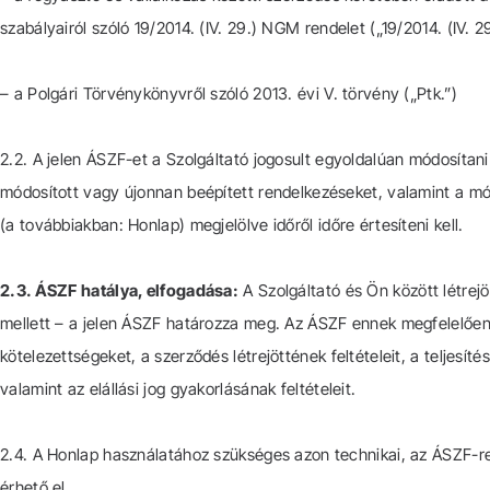
szabályairól szóló 19/2014. (IV. 29.) NGM rendelet („19/2014. (IV. 2
– a Polgári Törvénykönyvről szóló 2013. évi V. törvény („Ptk.”)
2.2. A jelen ÁSZF-et a Szolgáltató jogosult egyoldalúan módosítan
módosított vagy újonnan beépített rendelkezéseket, valamint a m
(a továbbiakban: Honlap) megjelölve időről időre értesíteni kell.
2.3. ÁSZF hatálya, elfogadása:
A Szolgáltató és Ön között létrej
mellett – a jelen ÁSZF határozza meg. Az ÁSZF ennek megfelelően t
kötelezettségeket, a szerződés létrejöttének feltételeit, a teljesítési
valamint az elállási jog gyakorlásának feltételeit.
2.4. A Honlap használatához szükséges azon technikai, az ÁSZF-r
érhető el.