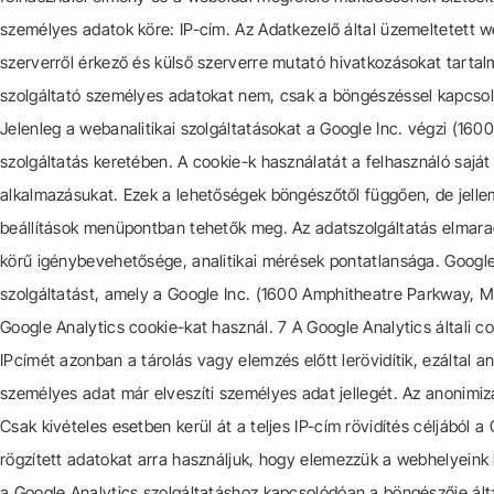
személyes adatok köre: IP-cím. Az Adatkezelő által üzemeltetett w
szerverről érkező és külső szerverre mutató hivatkozásokat tartalm
szolgáltató személyes adatokat nem, csak a böngészéssel kapcso
Jelenleg a webanalitikai szolgáltatásokat a Google Inc. végzi (1
szolgáltatás keretében. A cookie-k használatát a felhasználó saját 
alkalmazásukat. Ezek a lehetőségek böngészőtől függően, de jelle
beállítások menüpontban tehetők meg. Az adatszolgáltatás elmara
körű igénybevehetősége, analitikai mérések pontatlansága. Googl
szolgáltatást, amely a Google Inc. (1600 Amphitheatre Parkway, 
Google Analytics cookie-kat használ. 7 A Google Analytics általi c
IPcímét azonban a tárolás vagy elemzés előtt lerövidítik, ezáltal 
személyes adat már elveszíti személyes adat jellegét. Az anonimizá
Csak kivételes esetben kerül át a teljes IP-cím rövidítés céljából a
rögzített adatokat arra használjuk, hogy elemezzük a webhelyeink 
a Google Analytics szolgáltatáshoz kapcsolódóan a böngészője ált