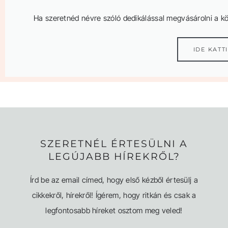
Ha szeretnéd névre szóló dedikálással megvásárolni a k
IDE KATT
SZERETNÉL ÉRTESÜLNI A
LEGÚJABB HÍREKRŐL?
Írd be az email címed, hogy első kézből értesülj a
cikkekről, hírekről! Ígérem, hogy ritkán és csak a
legfontosabb híreket osztom meg veled!