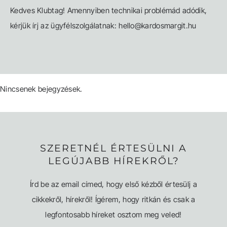
Kedves Klubtag! Amennyiben technikai problémád adódik,
kérjük írj az ügyfélszolgálatnak: hello@kardosmargit.hu
Nincsenek bejegyzések.
SZERETNÉL ÉRTESÜLNI A
LEGÚJABB HÍREKRŐL?
Írd be az email címed, hogy első kézből értesülj a
cikkekről, hírekről! Ígérem, hogy ritkán és csak a
legfontosabb híreket osztom meg veled!