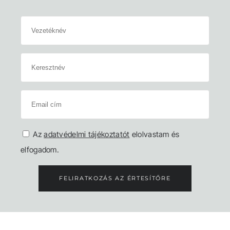
Az
adatvédelmi tájékoztatót
elolvastam és
elfogadom.
FELIRATKOZÁS AZ ÉRTESÍTŐRE