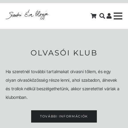
OLVASÓI KLUB
Ha szeretnél további tartalmakat olvasni tőlem, és egy
olyan olvasóközösség része lenni, ahol szabadon, álnevek
és trollok nélkül beszélgethetünk, akkor szeretettel várlak a
klubomban.
TOVÁBBI INFORMÁCIÓK