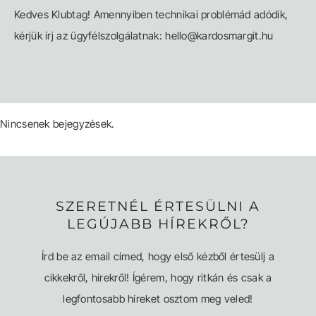
Kedves Klubtag! Amennyiben technikai problémád adódik,
kérjük írj az ügyfélszolgálatnak: hello@kardosmargit.hu
Nincsenek bejegyzések.
SZERETNÉL ÉRTESÜLNI A
LEGÚJABB HÍREKRŐL?
Írd be az email címed, hogy első kézből értesülj a
cikkekről, hírekről! Ígérem, hogy ritkán és csak a
legfontosabb híreket osztom meg veled!