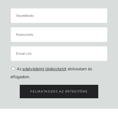
Az
adatvédelmi tájékoztatót
elolvastam és
elfogadom.
FELIRATKOZÁS AZ ÉRTESÍTŐRE