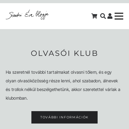
OLVASÓI KLUB
Ha szeretnél további tartalmakat olvasni tőlem, és egy
olyan olvasóközösség része lenni, ahol szabadon, álnevek
és trollok nélkül beszélgethetünk, akkor szeretettel várlak a
klubomban.
TOVÁBBI INFORMÁCIÓK