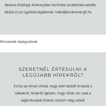
Kedves Klubtag! Amennyiben technikai problémád adódik,
kérjük írj az ügyfélszolgálatnak: hello@kardosmargit.hu
Nincsenek bejegyzések.
SZERETNÉL ÉRTESÜLNI A
LEGÚJABB HÍREKRŐL?
Írd be az email címed, hogy első kézből értesülj a
cikkekről, hírekről! Ígérem, hogy ritkán és csak a
legfontosabb híreket osztom meg veled!