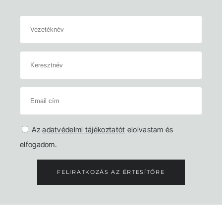
Az
adatvédelmi tájékoztatót
elolvastam és
elfogadom.
FELIRATKOZÁS AZ ÉRTESÍTŐRE