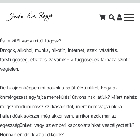
És te kitől vagy mitől függsz?
Drogok, alkohol, munka, nikotin, internet, szex, vásárlás,
társfüggőség, étkezési zavarok – a függőségek tárháza szinte
végtelen.
De tulajdonképpen mi bajunk a saját életünkkel, hogy az
önmérgezést egyfajta menekülési útvonalnak látjuk? Miért nehéz
megszabadulni rossz szokásainktól, miért nem vagyunk rá
hajlandóak sokszor még akkor sem, amikor azok már az
egészségünket, vagy az emberi kapcsolatainkat veszélyeztetik?
Honnan erednek az addikciók?