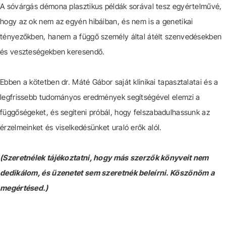
A sóvárgás démona plasztikus példák sorával tesz egyértelművé,
hogy az ok nem az egyén hibáiban, és nem is a genetikai
tényezőkben, hanem a függő személy által átélt szenvedésekben
és veszteségekben keresendő.
Ebben a kötetben dr. Máté Gábor saját klinikai tapasztalatai és a
legfrissebb tudományos eredmények segítségével elemzi a
függőségeket, és segíteni próbál, hogy felszabadulhassunk az
érzelmeinket és viselkedésünket uraló erők alól.
(Szeretnélek tájékoztatni, hogy más szerzők könyveit nem
dedikálom, és üzenetet sem szeretnék beleírni. Köszönöm a
megértésed.)