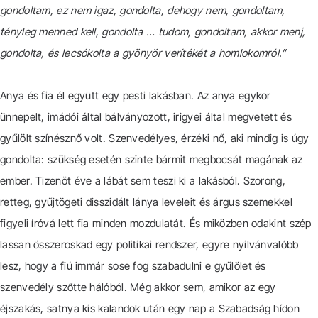
gondoltam, ez nem igaz, gondolta, dehogy nem, gondoltam,
tényleg menned kell, gondolta … tudom, gondoltam, akkor menj,
gondolta, és lecsókolta a gyönyör verítékét a homlokomról.”
Anya és fia él együtt egy pesti lakásban. Az anya egykor
ünnepelt, imádói által bálványozott, irigyei által megvetett és
gyűlölt színésznő volt. Szenvedélyes, érzéki nő, aki mindig is úgy
gondolta: szükség esetén szinte bármit megbocsát magának az
ember. Tizenöt éve a lábát sem teszi ki a lakásból. Szorong,
retteg, gyűjtögeti disszidált lánya leveleit és árgus szemekkel
figyeli íróvá lett fia minden mozdulatát. És miközben odakint szép
lassan összeroskad egy politikai rendszer, egyre nyilvánvalóbb
lesz, hogy a fiú immár sose fog szabadulni e gyűlölet és
szenvedély szőtte hálóból. Még akkor sem, amikor az egy
éjszakás, satnya kis kalandok után egy nap a Szabadság hídon