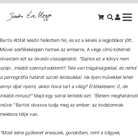
Bartis Attilát későn fedeztem fel, és ez a késés a legjobbkor jött.
Művei sokféleképpen hatnak az emberre, A vége című kötetnél
olvastam ezt az olvasói visszajelzést:
“Sajnos ez a könyv nem
szép-, inkább szennyirodalom!!! Tele van trágárságokkal, és néhol
a pornográfia határát súroló leírásokkal. Ha ilyen művekkel lehet
ennyi díjat nyerni, akkor hová tart a világ? Értékelésem: 0, de
inkább mínusz!”
Majd egy sorral lentebb ezt:
“Életem meghatározó
műve.”
Bartist olvasva tudja meg az ember: az irodalomnak
mekkora tétje van.
“Most kéne gyökeret eresszek, gondoltam, mint a tölgyek,