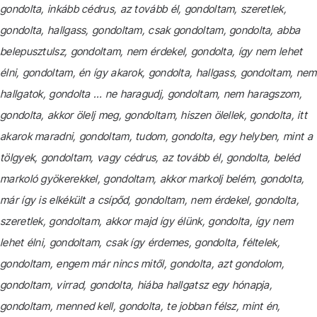
gondolta, inkább cédrus, az tovább él, gondoltam, szeretlek,
gondolta, hallgass, gondoltam, csak gondoltam, gondolta, abba
belepusztulsz, gondoltam, nem érdekel, gondolta, így nem lehet
élni, gondoltam, én így akarok, gondolta, hallgass, gondoltam, nem
hallgatok, gondolta … ne haragudj, gondoltam, nem haragszom,
gondolta, akkor ölelj meg, gondoltam, hiszen ölellek, gondolta, itt
akarok maradni, gondoltam, tudom, gondolta, egy helyben, mint a
tölgyek, gondoltam, vagy cédrus, az tovább él, gondolta, beléd
markoló gyökerekkel, gondoltam, akkor markolj belém, gondolta,
már így is elkékült a csípőd, gondoltam, nem érdekel, gondolta,
szeretlek, gondoltam, akkor majd így élünk, gondolta, így nem
lehet élni, gondoltam, csak így érdemes, gondolta, féltelek,
gondoltam, engem már nincs mitől, gondolta, azt gondolom,
gondoltam, virrad, gondolta, hiába hallgatsz egy hónapja,
gondoltam, menned kell, gondolta, te jobban félsz, mint én,