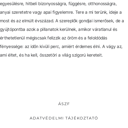
egyesülésre, hitbeli bizonyosságra, függésre, otthonosságra,
anyai szeretetre vagy apai figyelemre. Tere a mi terünk, ideje a
most és az elmúlt évszázad. A szereplők gondjai ismerősek, de a
gyújtópontba azok a pillanatok kerülnek, amikor váratlanul és
érthetetlenül mégiscsak felizzik az öröm és a feloldódás
fényessége: az időn kívüli perc, amiért érdemes élni. A vágy az,
ami éltet, és ha kell, összetöri a világ szigorú kereteit.
ÁSZF
ADATVÉDELMI TÁJÉKOZTATÓ