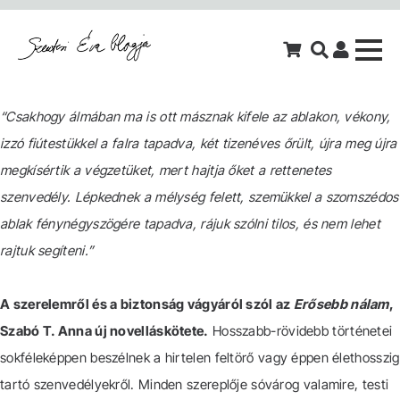
“Csakhogy álmában ma is ott másznak kifele az ablakon, vékony,
izzó fiútestükkel a falra tapadva, két tizenéves őrült, újra meg újra
megkísértik a végzetüket, mert hajtja őket a rettenetes
szenvedély. Lépkednek a mélység felett, szemükkel a szomszédos
ablak fénynégyszögére tapadva, rájuk szólni tilos, és nem lehet
rajtuk segíteni.”
A szerelemről és a biztonság vágyáról szól az
Erősebb nálam
,
Szabó T. Anna új novelláskötete.
Hosszabb-rövidebb történetei
sokféleképpen beszélnek a hirtelen feltörő vagy éppen élethosszig
tartó szenvedélyekről. Minden szereplője sóvárog valamire, testi