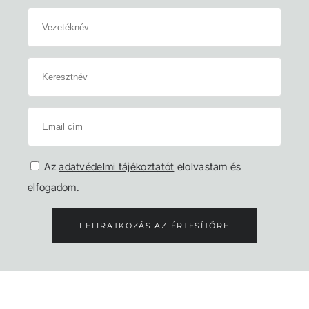
Az
adatvédelmi tájékoztatót
elolvastam és
elfogadom.
FELIRATKOZÁS AZ ÉRTESÍTŐRE