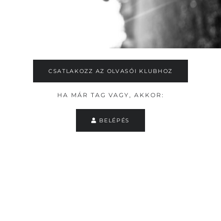
CSATLAKOZZ AZ OLVASÓI KLUBHOZ
HA MÁR TAG VAGY, AKKOR:
BELÉPÉS