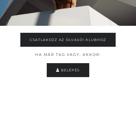
CSATLAKOZZ AZ OLVASÓI KLUBHOZ
HA MÁR TAG VAGY, AKKOR:
BELÉPÉS