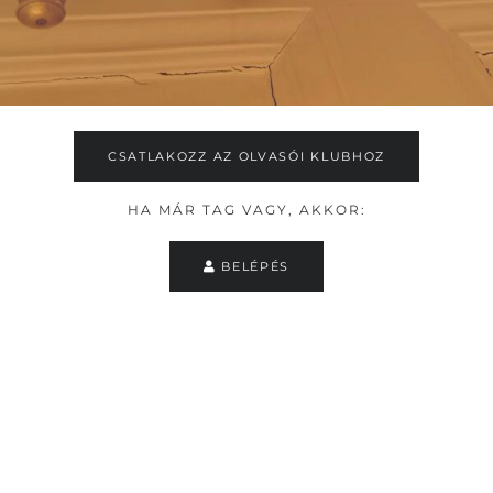
CSATLAKOZZ AZ OLVASÓI KLUBHOZ
HA MÁR TAG VAGY, AKKOR:
BELÉPÉS