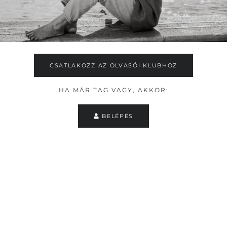
CSATLAKOZZ AZ OLVASÓI KLUBHOZ
HA MÁR TAG VAGY, AKKOR:
BELÉPÉS