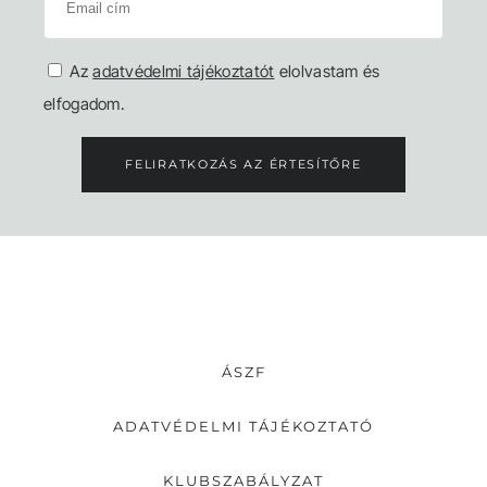
Az
adatvédelmi tájékoztatót
elolvastam és
elfogadom.
FELIRATKOZÁS AZ ÉRTESÍTŐRE
ÁSZF
ADATVÉDELMI TÁJÉKOZTATÓ
KLUBSZABÁLYZAT