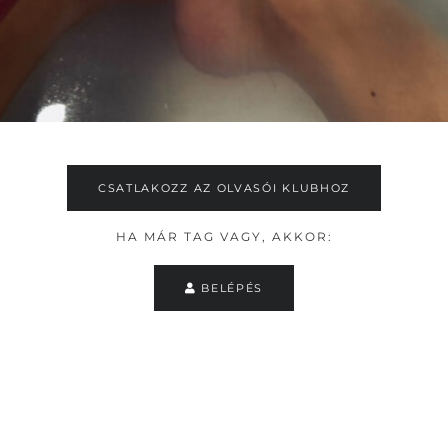
CSATLAKOZZ AZ OLVASÓI KLUBHOZ
HA MÁR TAG VAGY, AKKOR:
BELÉPÉS