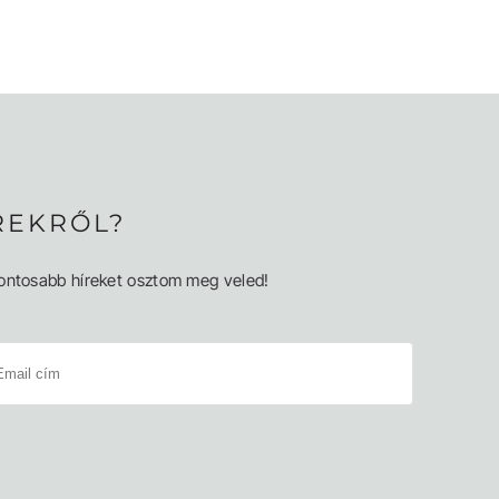
REKRŐL?
egfontosabb híreket osztom meg veled!