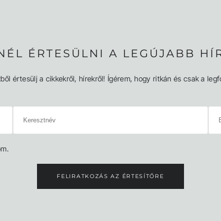
NÉL ÉRTESÜLNI A LEGÚJABB HÍ
ből értesülj a cikkekről, hírekről! Ígérem, hogy ritkán és csak a l
om.
FELIRATKOZÁS AZ ÉRTESÍTŐRE