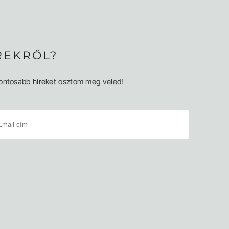
REKRŐL?
egfontosabb híreket osztom meg veled!