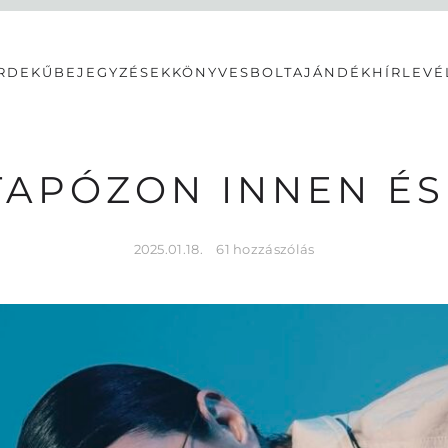
RDEKŰ
BEJEGYZÉSEK
KÖNYVESBOLT
AJÁNDÉK
HÍRLEVÉ
TAPÓZON INNEN ÉS
2025.01.18.
61 hozzászólás