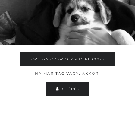
CSATLAKOZZ AZ OLVASÓI KLUBHOZ
HA MÁR TAG VAGY, AKKOR:
BELÉPÉS