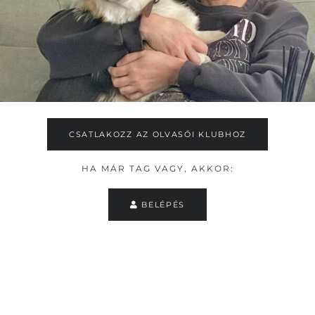
CSATLAKOZZ AZ OLVASÓI KLUBHOZ
HA MÁR TAG VAGY, AKKOR:
BELÉPÉS