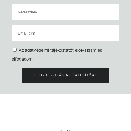
Az
adatvédelmi tájékoztatót
elolvastam és
elfogadom.
FELIRATKOZÁS AZ ÉRTESÍTŐRE