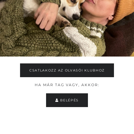
CSATLAKOZZ AZ OLVASÓI KLUBHOZ
HA MÁR TAG VAGY, AKKOR:
BELÉPÉS