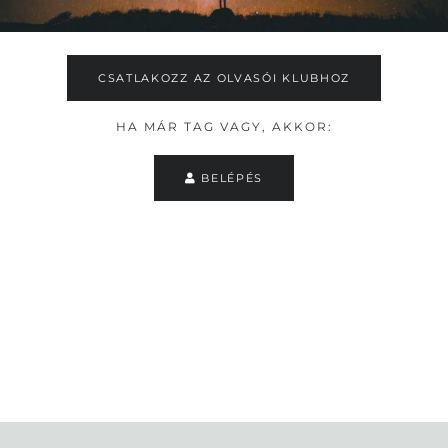
CSATLAKOZZ AZ OLVASÓI KLUBHOZ
HA MÁR TAG VAGY, AKKOR:
BELÉPÉS