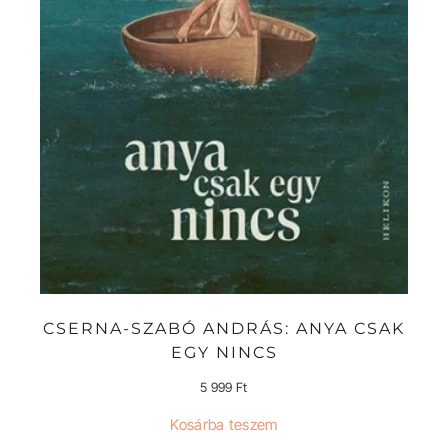
CSERNA-SZABÓ ANDRÁS: ANYA CSAK
EGY NINCS
5 999
Ft
Kosárba teszem