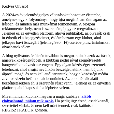
Kedves Olvasó!
A 2024-es év jelentőségteljes változásokat hozott az életembe,
amelynek egyik folyománya, hogy újra megtaláltam önmagam az
írásban, és minden más munkámat felmondtam. A blogom
reklámmentes hely, nem is szeretném, hogy ez megváltozzon.
Jelenleg ez az egyetlen platform, ahová publikálok, az olvasók csak
itt érhetik el a bejegyzéseimet, és létrehoztam egy klubot, ahol
jelképes havi összegért (jelenleg 980,- Ft) cserébe plusz tartalmakat
olvashattok tőlem.
A blog nyilvános felületén továbbra is megmaradnak azok az írások,
amelyek közérdekűbbek, a klubban pedig jóval személyesebb
hangvételben olvashatsz engem. Egy olyan közösséget szeretnék
létrehozni, ahol a saját nevünkön beszélgethetünk, nem bújunk
álprofil mögé, és nem kell attól tartanunk, hogy a közösségi média
zavaros vizein betámadnak bennünket. Az adott témák alatti
beszélgetésekben én is szeretnék részt venni, jelenleg ez az egyetlen
platform, ahol kapcsolatba léphetsz velem.
Mivel minden klubnak megvan a maga szabálya,
alább
elolvashatod, nálam mik azok.
Ha pedig úgy érzed, csatlakoznál,
szeretettel várlak, és nem kell mást tenned, csak kattints a
REGISZTRÁLOK gombra.