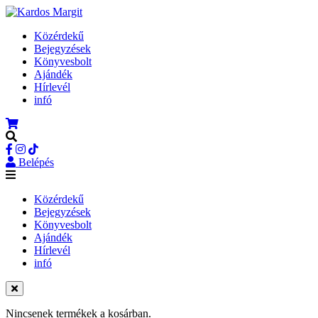
Közérdekű
Bejegyzések
Könyvesbolt
Ajándék
Hírlevél
infó
Belépés
Közérdekű
Bejegyzések
Könyvesbolt
Ajándék
Hírlevél
infó
Nincsenek termékek a kosárban.