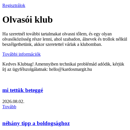
Regisztrálok
Olvasói klub
Ha szeretnél további tartalmakat olvasni tőlem, és egy olyan
olvasóközösség része lenni, ahol szabadon, álnevek és trollok nélkül
beszélgethetünk, akkor szeretettel várlak a klubomban.
További információk
Kedves Klubtag! Amennyiben technikai problémád adódik, kérjük
írj az ügyfélszolgálatnak: hello@kardosmargit.hu
mi tettük beteggé
2026.08.02.
Tovább
néhány tipp a boldogsághoz