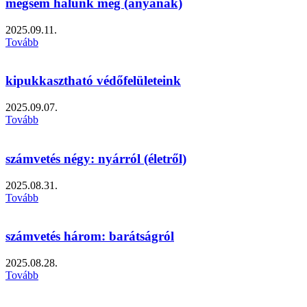
mégsem halunk meg (anyának)
2025.09.11.
Tovább
kipukkasztható védőfelületeink
2025.09.07.
Tovább
számvetés négy: nyárról (életről)
2025.08.31.
Tovább
számvetés három: barátságról
2025.08.28.
Tovább