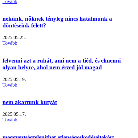
Tovább
nekünk, nőknek tényleg nincs hatalmunk a
döntéseink felett?
2025.05.25.
Tovább
felvenni azt a ruhát, ami nem a tiéd, és elmenni
olyan helyre, ahol nem érzed jól magad
2025.05.19.
Tovább
nem akartunk kutyát
2025.05.17.
Tovább
megszentségteleníthet-etlenségeskedéseitekért