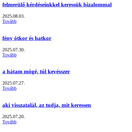
felmerülő kérdéseinkkel keressük bizalommal
2025.08.03.
Tovább
fény ötkor és hatkor
2025.07.30.
Tovább
a hátam mögé, túl kevésszer
2025.07.27.
Tovább
aki visszatalál, az tudja, mit keressen
2025.07.20.
Tovább